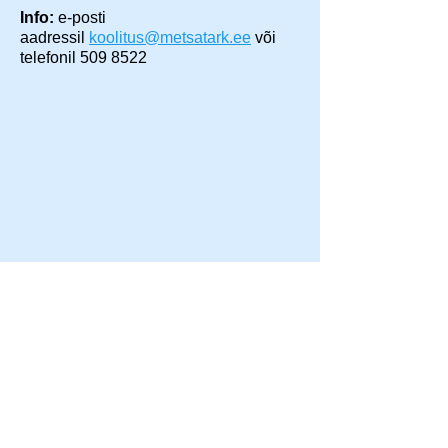
Info:
e-posti
aadressil
koolitus@metsatark.ee
või
telefonil
509 8522