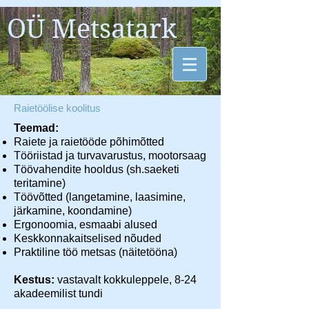
OÜ Metsatark
Raietöölise koolitus
Teemad:
Raiete ja raietööde põhimõtted
Tööriistad ja turvavarustus, mootorsaag
Töövahendite hooldus (sh.saeketi
teritamine)
Töövõtted (langetamine, laasimine,
järkamine, koondamine)
Ergonoomia, esmaabi alused
Keskkonnakaitselised nõuded
Praktiline töö metsas (näitetööna)
Kestus:
vastavalt kokkuleppele, 8-24
akadeemilist tundi