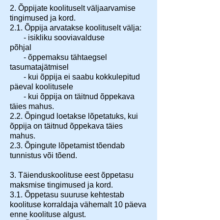
2. Õppijate koolituselt väljaarvamise
tingimused ja kord.
2.1. Õppija arvatakse koolituselt välja:
- isikliku sooviavalduse
põhjal
- õppemaksu tähtaegsel
tasumatajätmisel
- kui õppija ei saabu kokkulepitud
päeval koolitusele
- kui õppija on täitnud õppekava
täies mahus.
2.2. Õpingud loetakse lõpetatuks, kui
õppija on täitnud õppekava täies
mahus.
2.3. Õpingute lõpetamist tõendab
tunnistus või tõend.
3. Täienduskoolituse eest õppetasu
maksmise tingimused ja kord.
3.1. Õppetasu suuruse kehtestab
koolituse korraldaja vähemalt 10 päeva
enne koolituse algust.