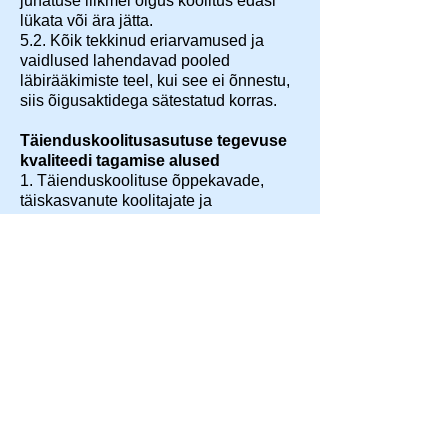
juhatuse liikmel õigus koolitus edasi
lükata või ära jätta.
5.2. Kõik tekkinud eriarvamused ja
vaidlused lahendavad pooled
läbirääkimiste teel, kui see ei õnnestu,
siis õigusaktidega sätestatud korras.
Täienduskoolitusasutuse tegevuse
kvaliteedi tagamise alused
1. Täienduskoolituse õppekavade,
täiskasvanute koolitajate ja
õppekeskkonna kvaliteedi tagamise
tingimused ja kord.
1.1. Õppekavad vastavad haridus- ja
teadusministri määruses toodud
„Täienduskoolituse standardile“.
1.2. Täiskasvanute koolitajad on
pikaajalise praktilise kogemusega ning
omavad õppekavale vastavat
ettevalmistust, nende CV-ga saab
tutvuda meie kodulehel.
1.3. Koolitused korraldatakse
tervisekaitse nõuetele ja koolituse