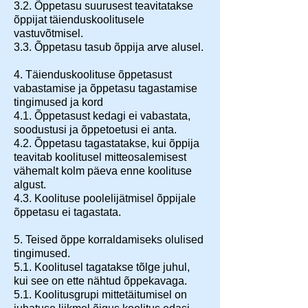
3.2. Õppetasu suurusest teavitatakse
õppijat täienduskoolitusele
vastuvõtmisel.
3.3. Õppetasu tasub õppija arve alusel.
4. Täienduskoolituse õppetasust
vabastamise ja õppetasu tagastamise
tingimused ja kord
4.1. Õppetasust kedagi ei vabastata,
soodustusi ja õppetoetusi ei anta.
4.2. Õppetasu tagastatakse, kui õppija
teavitab koolitusel mitteosalemisest
vähemalt kolm päeva enne koolituse
algust.
4.3. Koolituse poolelijätmisel õppijale
õppetasu ei tagastata.
5. Teised õppe korraldamiseks olulised
tingimused.
5.1. Koolitusel tagatakse tõlge juhul,
kui see on ette nähtud õppekavaga.
5.1. Koolitusgrupi mittetäitumisel on