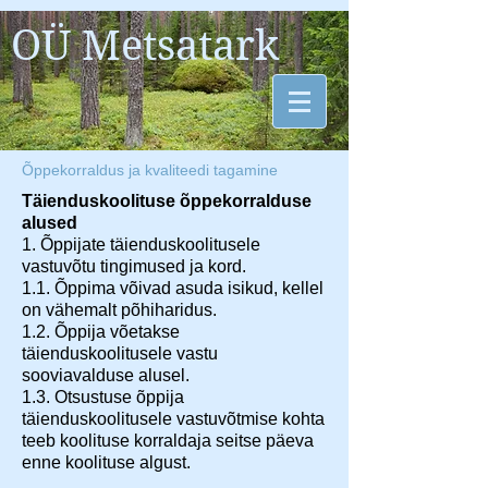
OÜ Metsatark
Õppekorraldus ja kvaliteedi tagamine
Täienduskoolituse õppekorralduse
alused
1. Õppijate täienduskoolitusele
vastuvõtu tingimused ja kord.
1.1. Õppima võivad asuda isikud, kellel
on vähemalt põhiharidus.
1.2. Õppija võetakse
täienduskoolitusele vastu
sooviavalduse alusel.
1.3. Otsustuse õppija
täienduskoolitusele vastuvõtmise kohta
teeb koolituse korraldaja seitse päeva
enne koolituse algust.