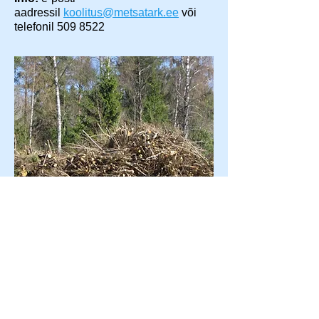
aadressil
koolitus@metsatark.ee
või
telefonil
509 8522