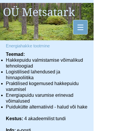
OÜ Metsatark
Energiahakke tootmine
Teemad:
Hakkepuidu valmistamise võimalikud
tehnoloogiad
Logistilised lahendused ja
hinnapoliitika
Praktilised kogemused hakkepuidu
varumisel
Energiapuidu varumise erinevad
võimalused
Puidukütte alternatiivid - halud või hake
Kestus:
4 akadeemilist tundi
Info:
e-posti